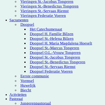
Vieringen St.-Jacobus Tongeren
Vieringen St.-Benedictus Tongeren
Vieringen St.-Servaas Riemst
Vieringen Federatie Voeren
Sacramenten
Doopsel
Het Catechumenaat
Doopsel H. Familie Bilzen
Doopsel St.-Helena Bilzen
Doopsel H. Maria Magdalena Hoeselt
Doopsel St.-Marcus Tongeren
Doopsel O.L.-Vrouw Tongeren
Doopsel St.-Jacobus Tongeren
Doopsel St.-Benedictus Tongeren
Doopsel St.-Servaas Riemst
Doopsel Federatie Voeren
Eerste communie
Vormsel
Huwelijk
Biecht
Activiteiten
Pastoraal
Jongerenpastoraal